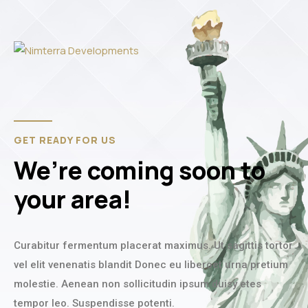
GET READY FOR US
We’re coming soon to
your area!
Curabitur fermentum placerat maximus. Ut sagittis tortor
vel elit venenatis blandit Donec eu liberoet urna pretium
molestie. Aenean non sollicitudin ipsum duisy etes
tempor leo. Suspendisse potenti.