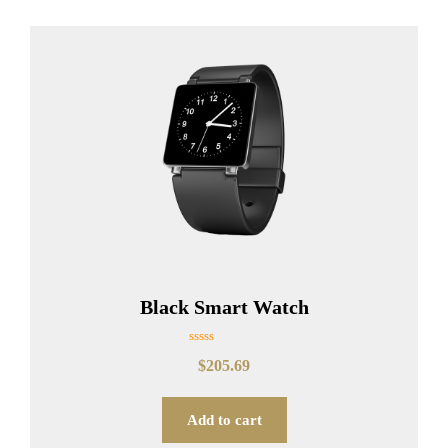
Black Smart Watch
Rated
$
205.69
0
out
of
5
Add to cart