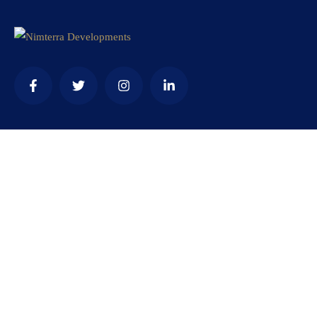
Contact
needhelp@company.com
+92 (666) 888 0000
66 Road Broklyn Golden Street, 600 New York, USA