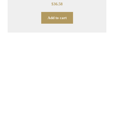
Rated
$
36.58
0
out
of
5
Add to cart