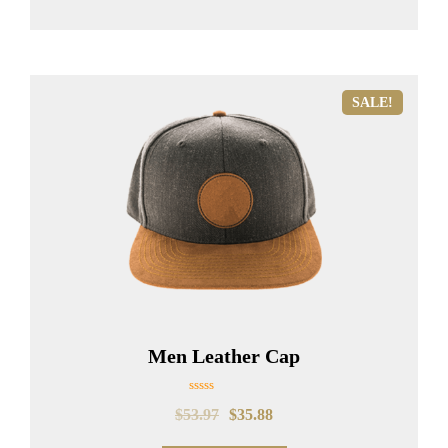
SALE!
Men Leather Cap
Rated
$
53.97
$
35.88
0
out
of