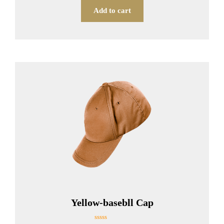
5
Add to cart
Yellow-basebll Cap